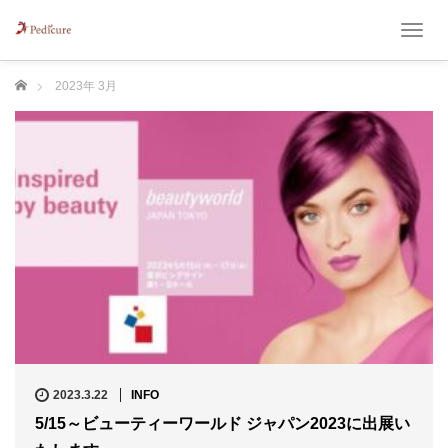
T
o
g
ホーム
2023年 3月
g
l
e
n
a
v
i
g
a
t
i
o
n
2023.3.22
INFO
5/15～ビューティーワールド ジャパン2023に出展い