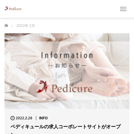
T
o
g
ホーム
2022年 2月
g
l
e
n
a
v
i
g
a
t
i
o
n
2022.2.28
INFO
ペディキュールの求人コーポレートサイトがオープ